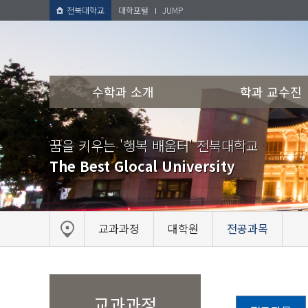
전북대학교
대학포털
JUMP
수학과 소개
학과 교수진
꿈을 키우는 '행복 배움터' 전북대학교
The Best Glocal University
교과과정
대학원
전공과목
교과과정