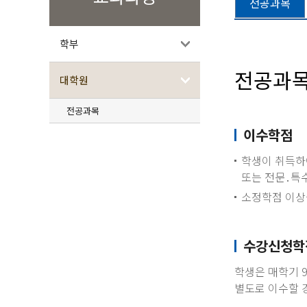
전공과목
학부
전공과
대학원
전공과목
이수학점
학생이 취득하
또는 전문․특
소정학점 이상을
수강신청학
학생은 매학기 
별도로 이수할 경