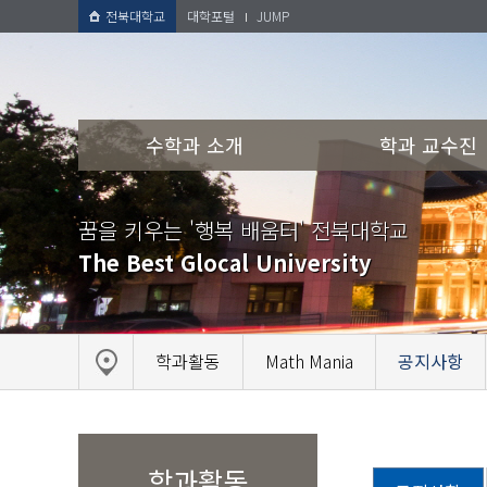
전북대학교
대학포털
JUMP
수학과 소개
학과 교수진
꿈을 키우는 '행복 배움터' 전북대학교
The Best Glocal University
학과활동
Math Mania
공지사항
학과활동